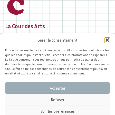
La Cour des Arts
2 rue des Portes Chanac
Gérer le consentement
19000 Tulle
05 44 40 97 37
Pour offrir les meilleures expériences, nous utilisons des technologies telles
contact@lacourdesarts.org
que les cookies pour stocker et/ou accéder aux informations des appareils.
Le fait de consentir à ces technologies nous permettra de traiter des
Accueil du public
données telles que le comportement de navigation ou les ID uniques sur ce
site. Le fait de ne pas consentir ou de retirer son consentement peut avoir
et renseignements :
un effet négatif sur certaines caractéristiques et fonctions.
Du mardi au samedi
de 12h à 18h
Accepter
Refuser
nous soutenir
Voir les préférences