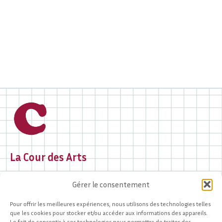
La Cour des Arts
2 rue des Portes Chanac
Gérer le consentement
19000 Tulle
05 44 40 97 37
Pour offrir les meilleures expériences, nous utilisons des technologies telles
contact@lacourdesarts.org
que les cookies pour stocker et/ou accéder aux informations des appareils.
Le fait de consentir à ces technologies nous permettra de traiter des