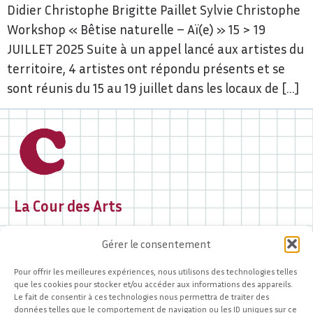
Didier Christophe Brigitte Paillet Sylvie Christophe
Workshop « Bêtise naturelle – Aï(e) » 15 > 19
JUILLET 2025 Suite à un appel lancé aux artistes du
territoire, 4 artistes ont répondu présents et se
sont réunis du 15 au 19 juillet dans les locaux de […]
La Cour des Arts
2 rue des Portes Chanac
Gérer le consentement
19000 Tulle
05 44 40 97 37
Pour offrir les meilleures expériences, nous utilisons des technologies telles
contact@lacourdesarts.org
que les cookies pour stocker et/ou accéder aux informations des appareils.
Le fait de consentir à ces technologies nous permettra de traiter des
Accueil du public
données telles que le comportement de navigation ou les ID uniques sur ce