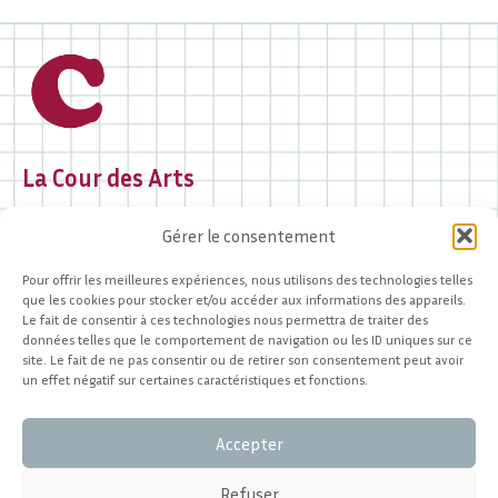
La Cour des Arts
2 rue des Portes Chanac
Gérer le consentement
19000 Tulle
05 44 40 97 37
Pour offrir les meilleures expériences, nous utilisons des technologies telles
contact@lacourdesarts.org
que les cookies pour stocker et/ou accéder aux informations des appareils.
Le fait de consentir à ces technologies nous permettra de traiter des
données telles que le comportement de navigation ou les ID uniques sur ce
Accueil du public
site. Le fait de ne pas consentir ou de retirer son consentement peut avoir
et renseignements :
un effet négatif sur certaines caractéristiques et fonctions.
Du mardi au samedi
de 12h à 18h
Accepter
Refuser